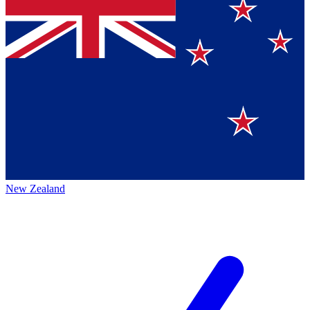
New Zealand