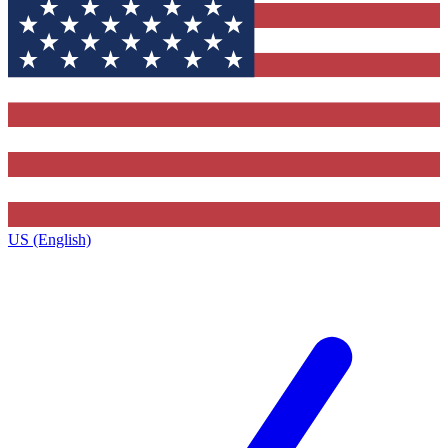
US (English)