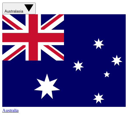
Australasia
Australia