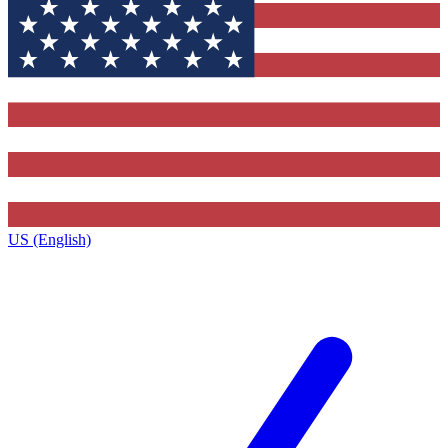
US (English)