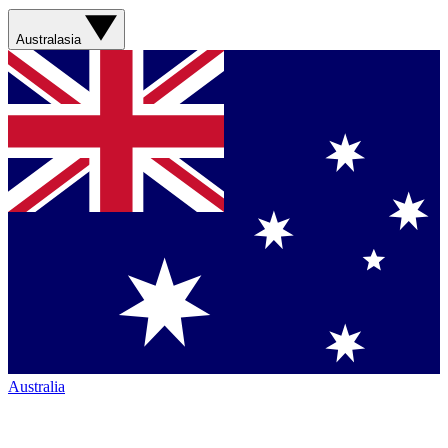
Australasia
Australia