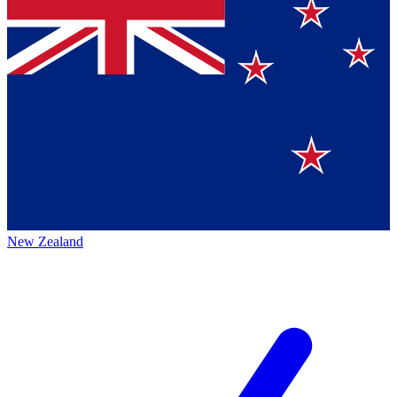
New Zealand