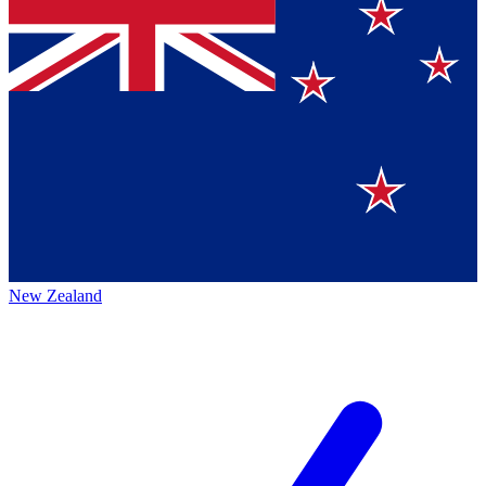
New Zealand