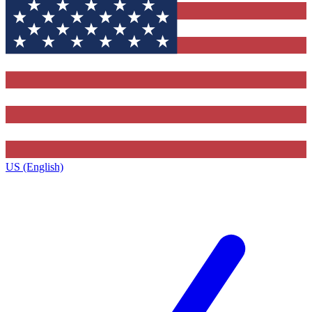
US (English)