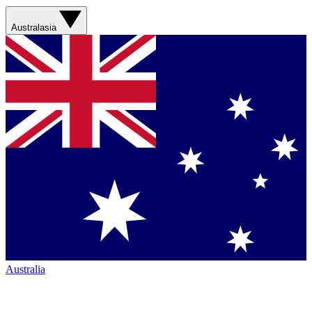
Australasia
Australia