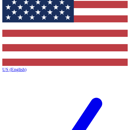
US (English)