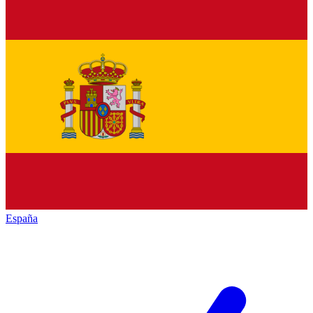
España