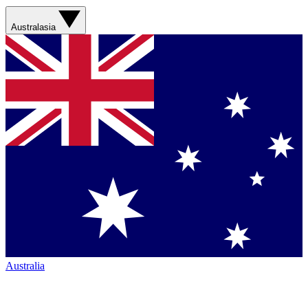
Australasia
Australia