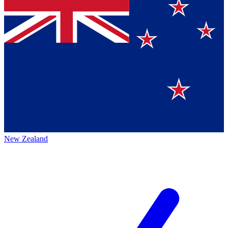
New Zealand