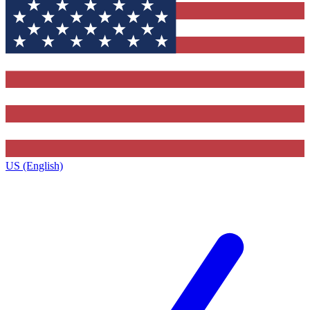
US (English)