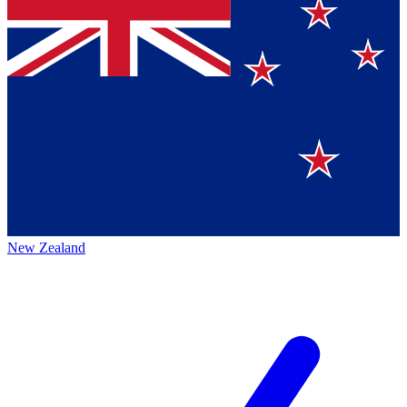
New Zealand