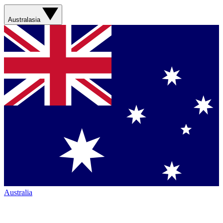
Australasia
Australia