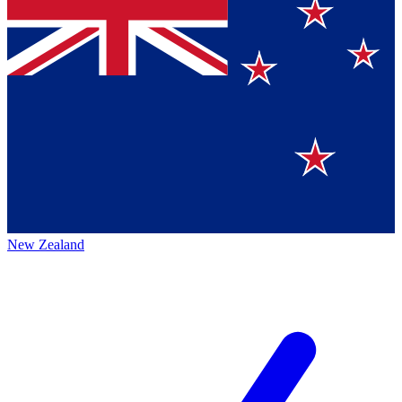
New Zealand