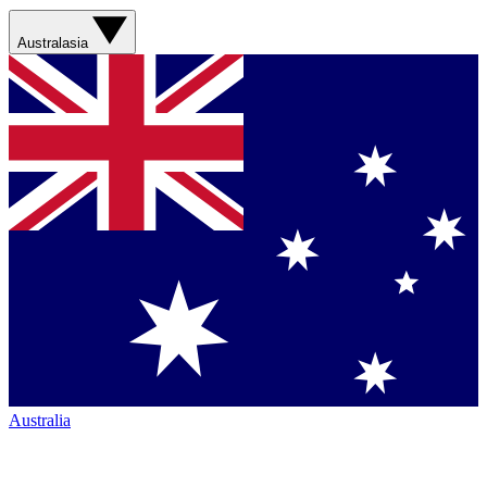
Australasia
Australia