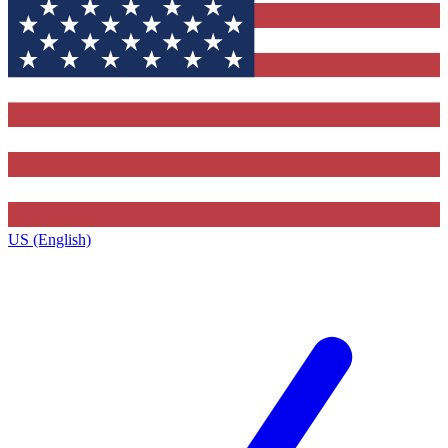
US (English)