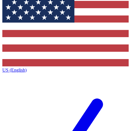
US (English)