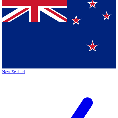
New Zealand