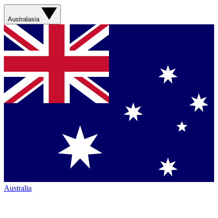
Australasia
Australia