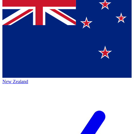
New Zealand