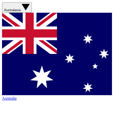
Australasia
Australia