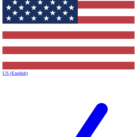
US (English)