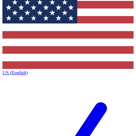
US (English)