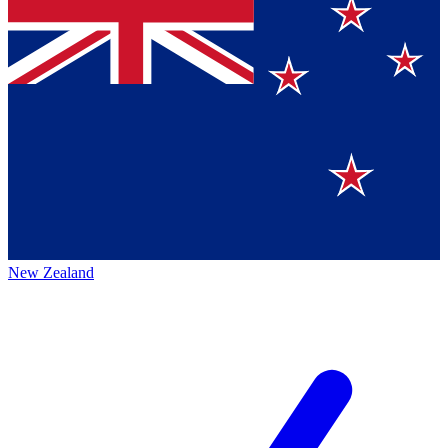
New Zealand