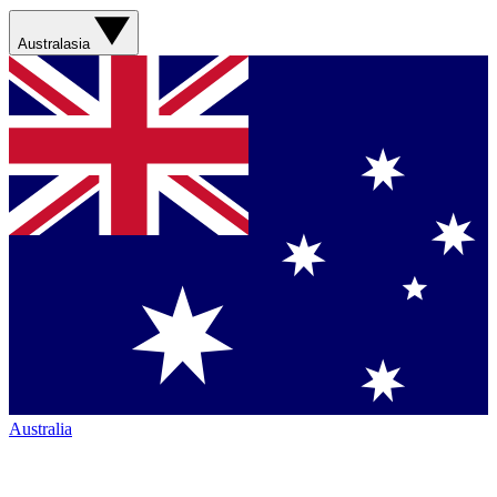
Australasia
Australia