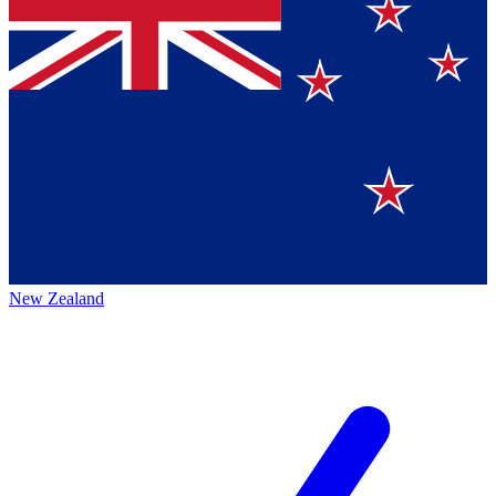
New Zealand