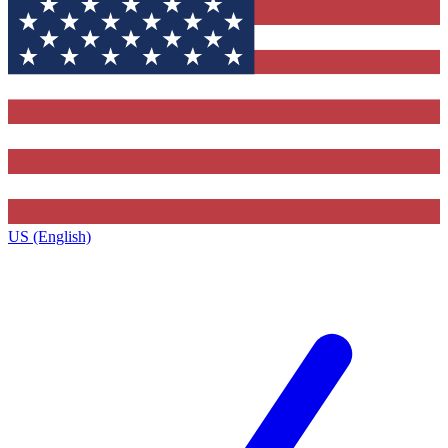
US (English)