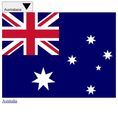
Australasia
Australia