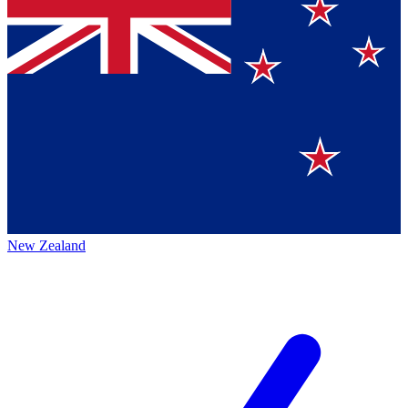
New Zealand