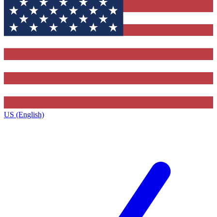
US (English)