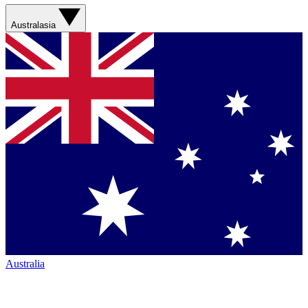
Australasia
Australia