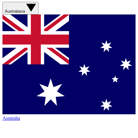
Australasia
Australia