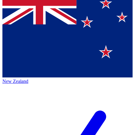
New Zealand