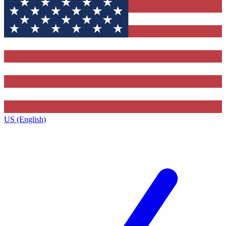
US (English)