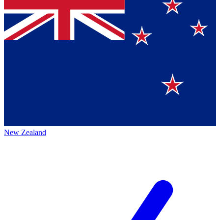
New Zealand