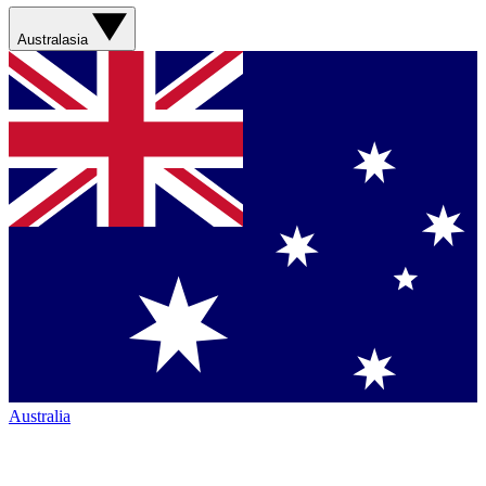
Australasia
Australia