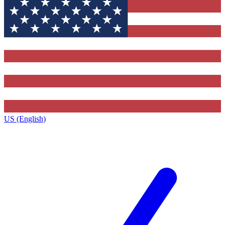
US (English)