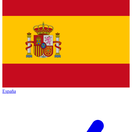
España