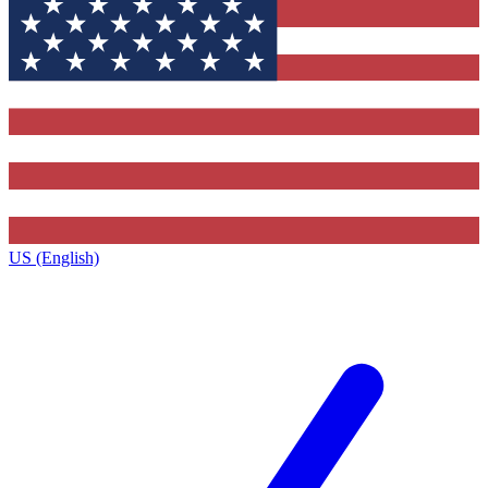
US (English)