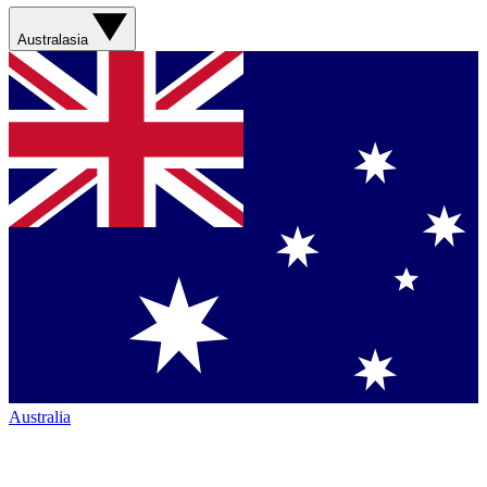
Australasia
Australia