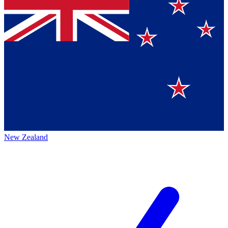
New Zealand