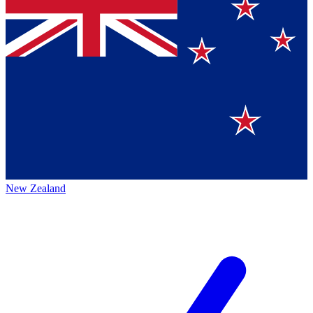
New Zealand