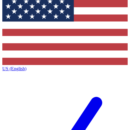
US (English)