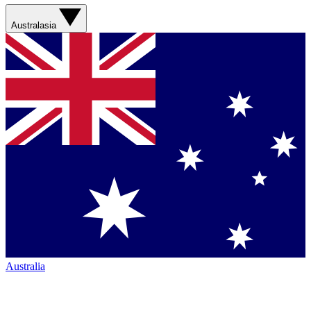
Australasia
Australia