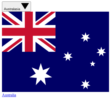
Australasia
Australia