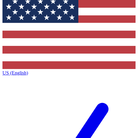
US (English)