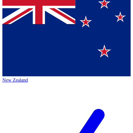
New Zealand