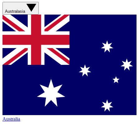
Australasia
Australia