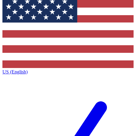
US (English)