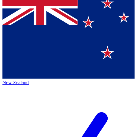
New Zealand