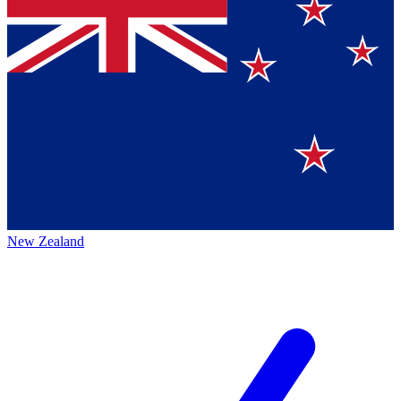
New Zealand