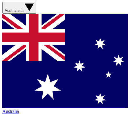
Australasia
Australia