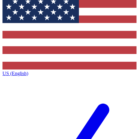
US (English)