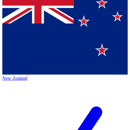
New Zealand