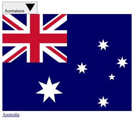
Australasia
Australia