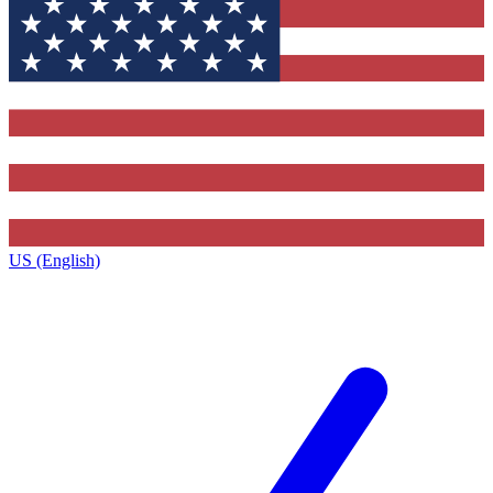
US (English)