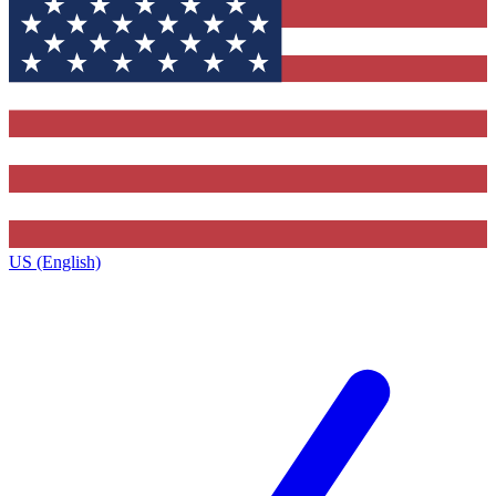
US (English)