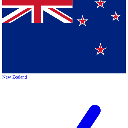
New Zealand