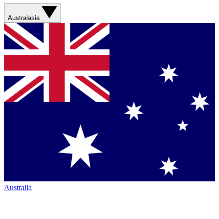
Australasia
Australia