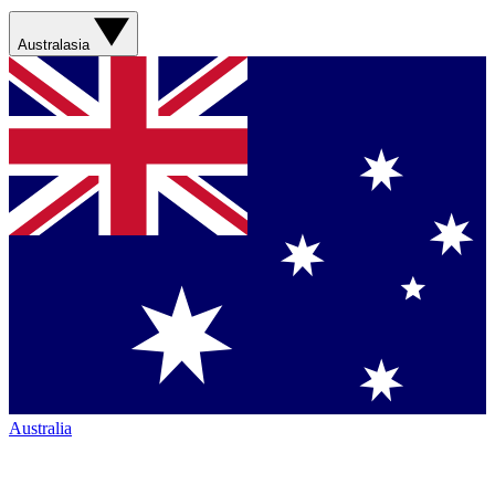
Australasia
Australia