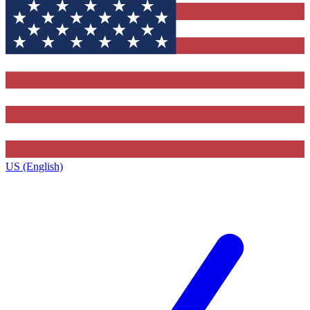
US (English)