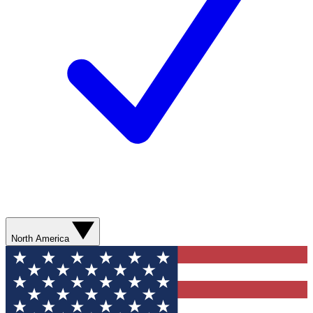
North America