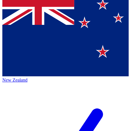
New Zealand