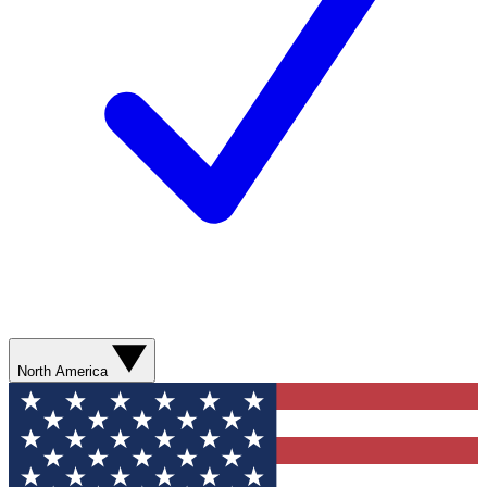
North America