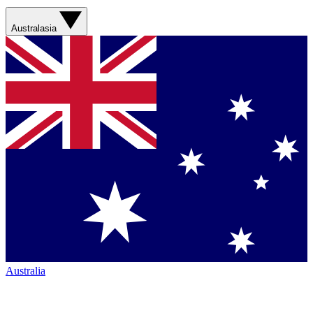
Australasia
Australia