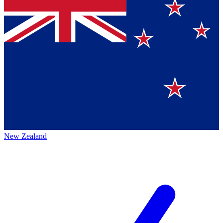
New Zealand