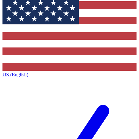
US (English)