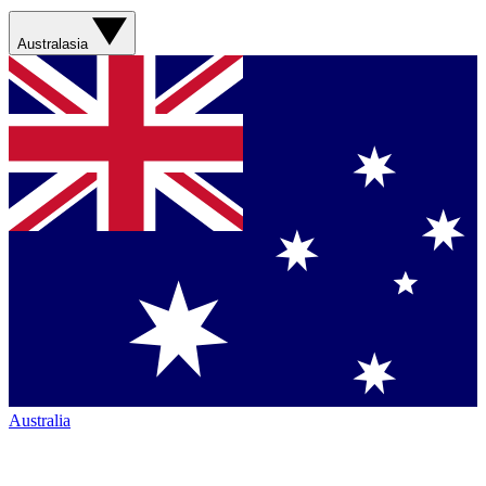
Australasia
Australia