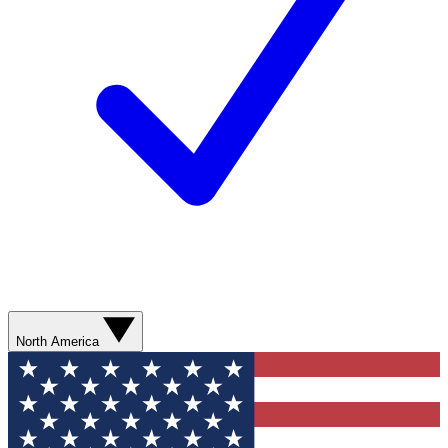
North America