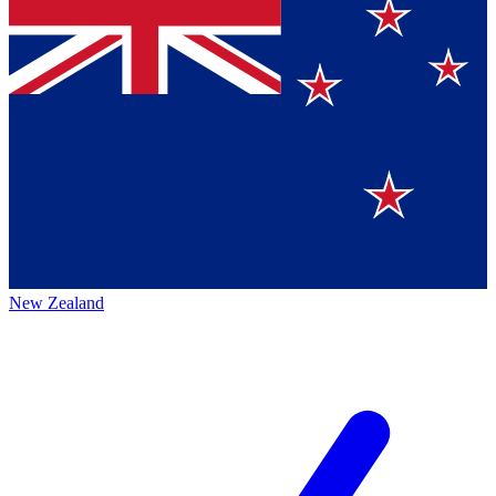
New Zealand