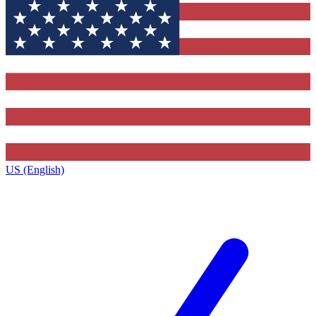
US (English)