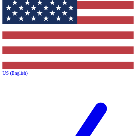
US (English)