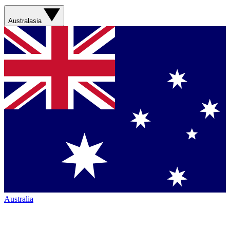
Australasia
Australia