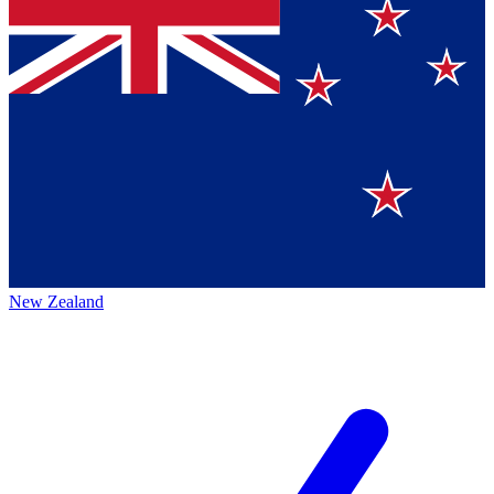
New Zealand