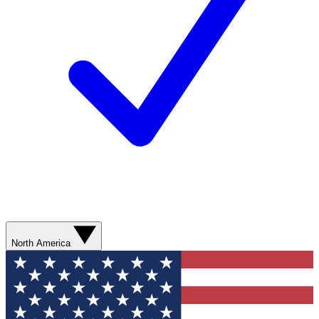
North America