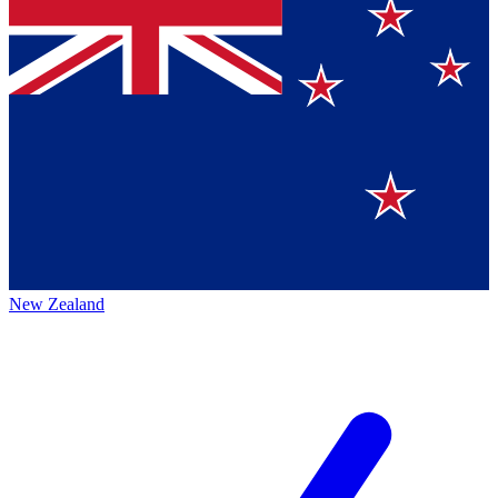
New Zealand