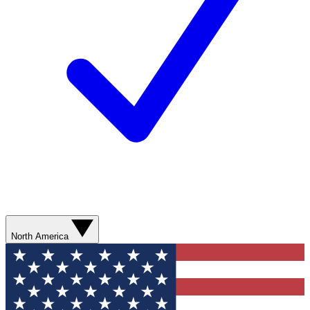
North America