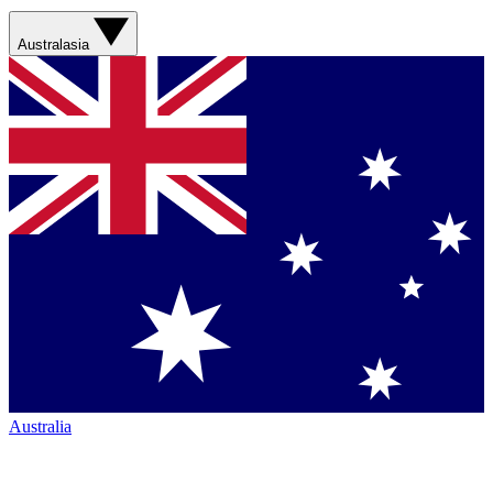
Australasia
Australia