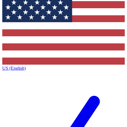
US (English)