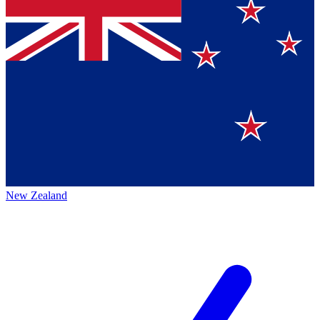
New Zealand