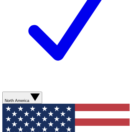
North America