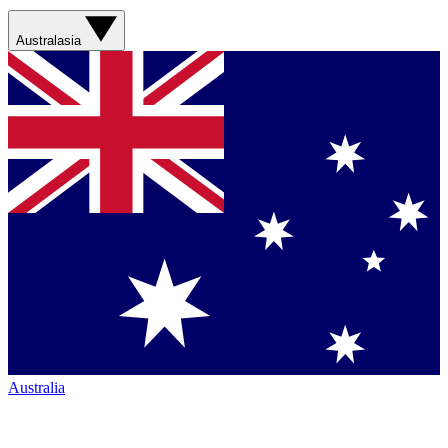
Australasia
Australia