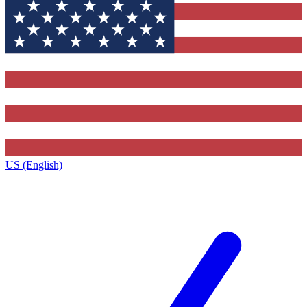
US (English)