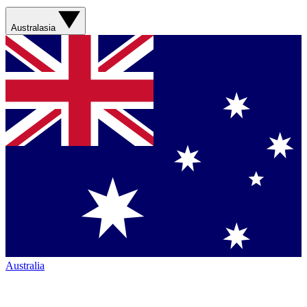
Australasia
Australia