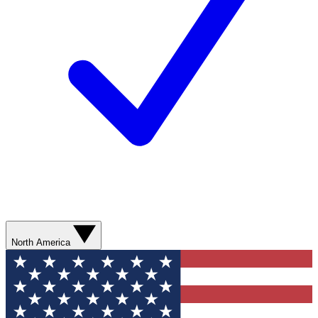
North America