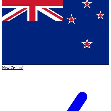
New Zealand