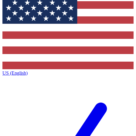
US (English)