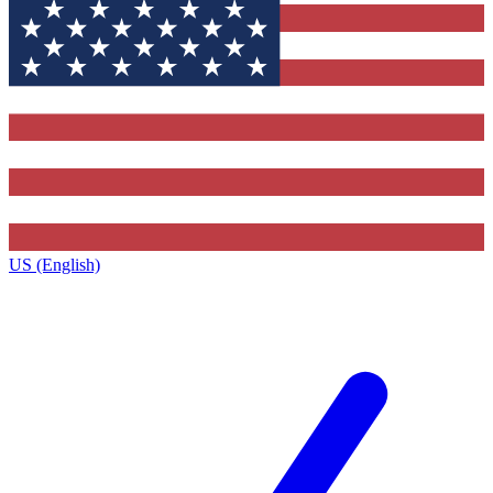
US (English)