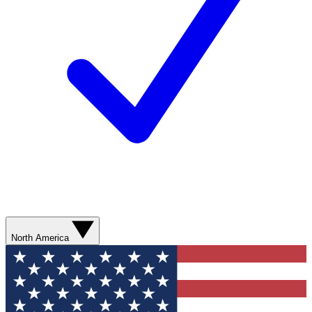
North America