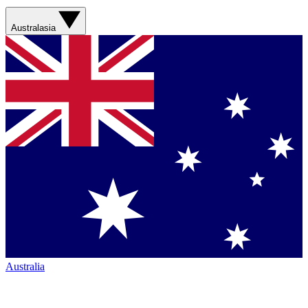
Australasia
Australia