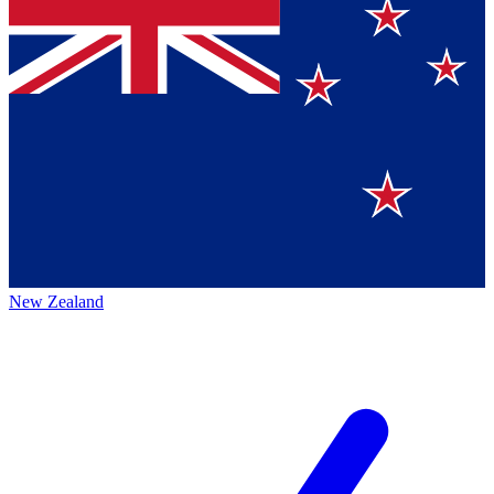
New Zealand