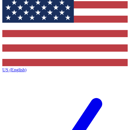
US (English)