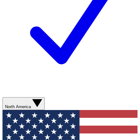
North America