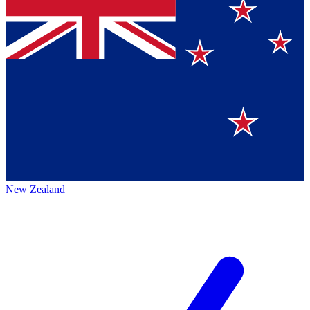
New Zealand