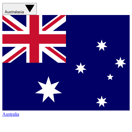
Australasia
Australia