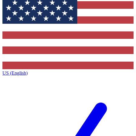
US (English)