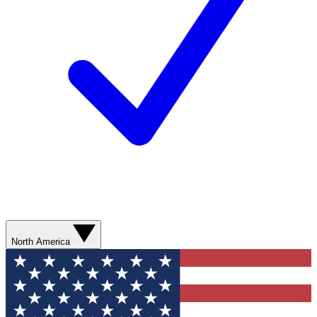
North America