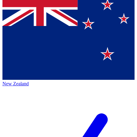
New Zealand