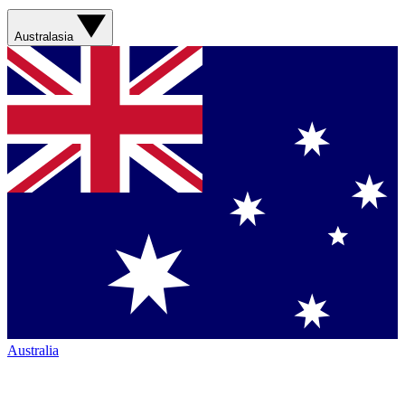
Australasia
Australia