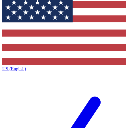
US (English)