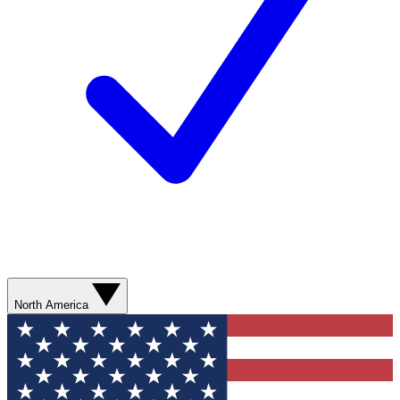
North America