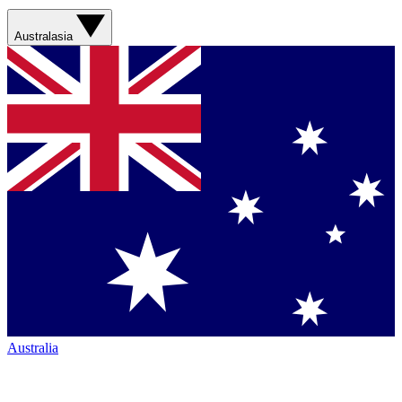
Australasia
Australia