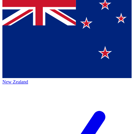
New Zealand