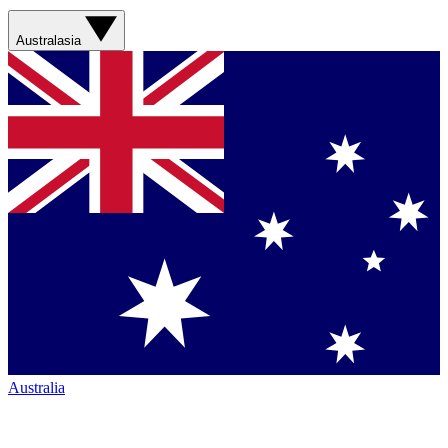
Australasia
Australia