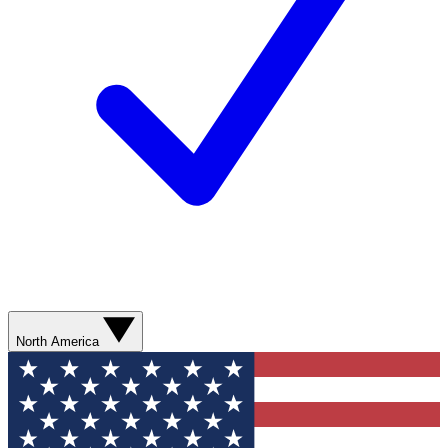
North America