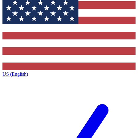
US (English)