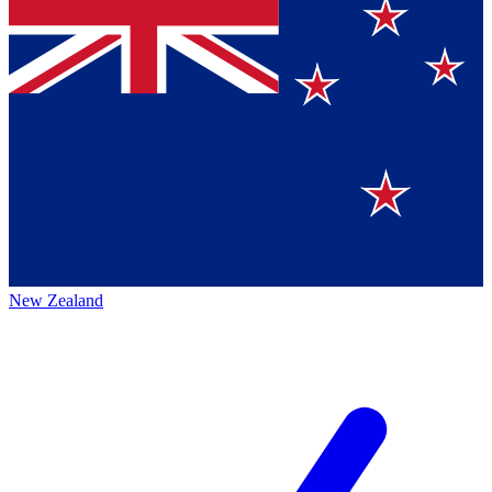
New Zealand