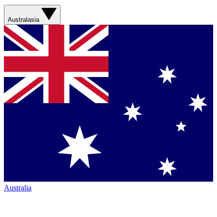
Australasia
Australia