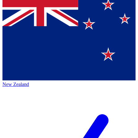
New Zealand