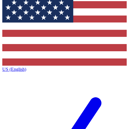
US (English)