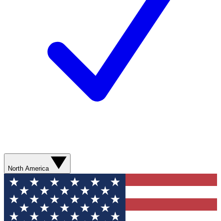
North America