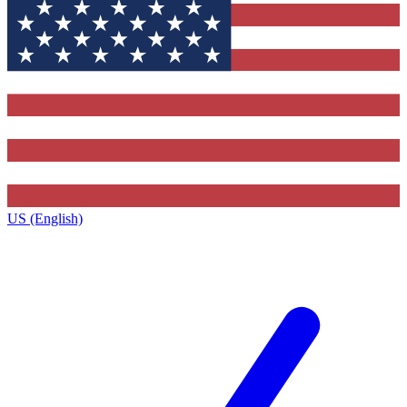
US (English)