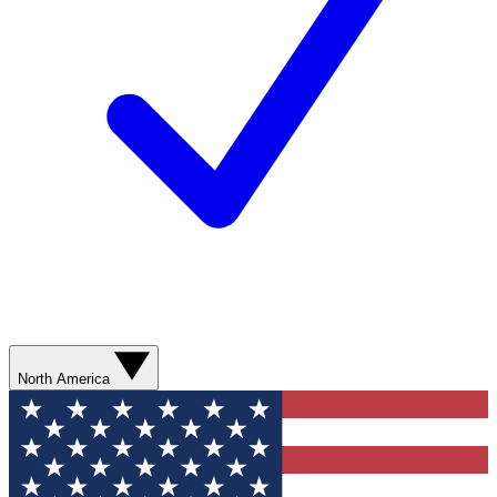
North America