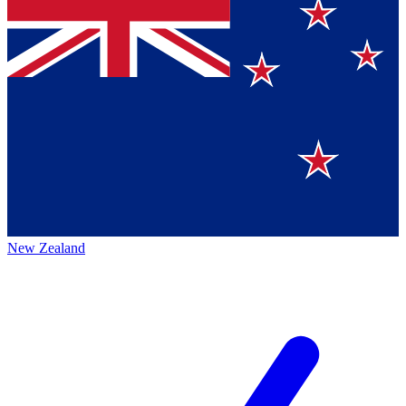
New Zealand