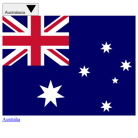
Australasia
Australia