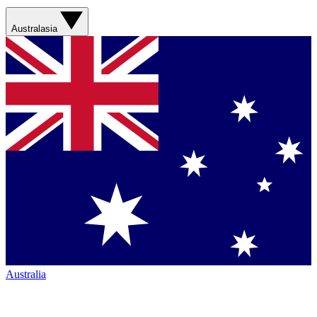
Australasia
Australia