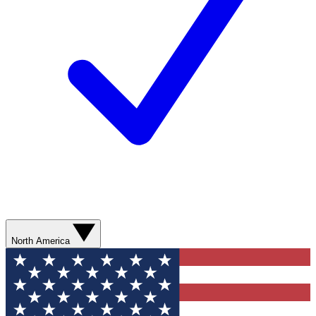
North America