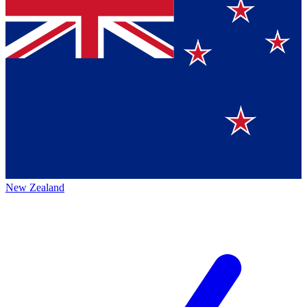
New Zealand