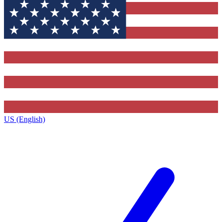
US (English)