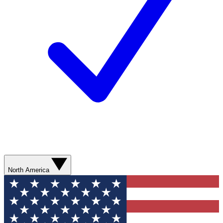
North America