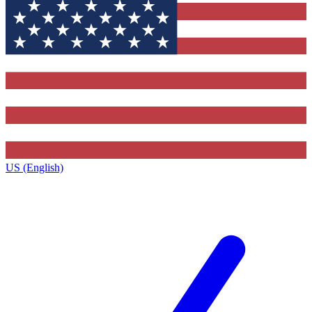
US (English)