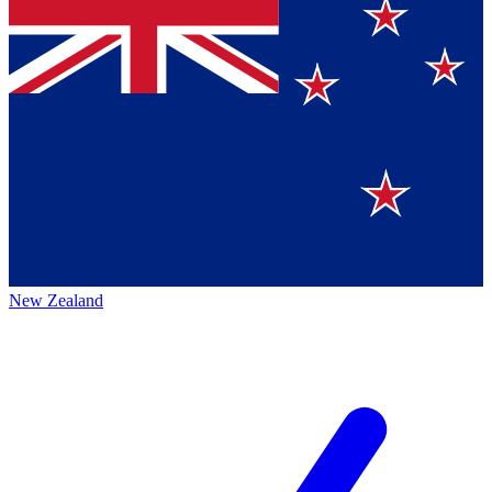
New Zealand