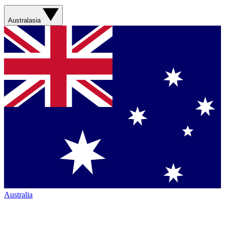
Australasia
Australia