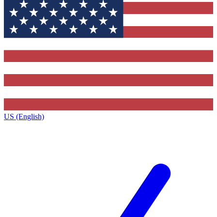
US (English)