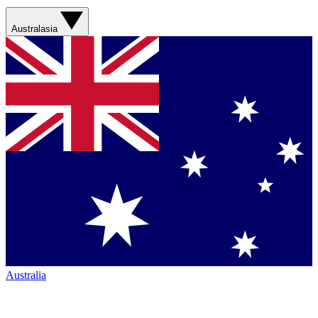
Australasia
Australia