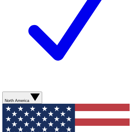
North America