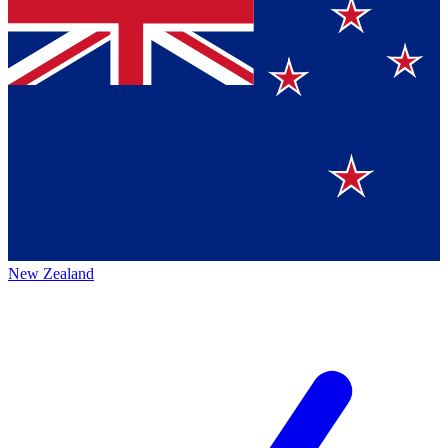
New Zealand