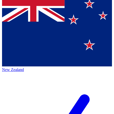
New Zealand