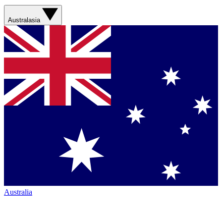
Australasia
Australia