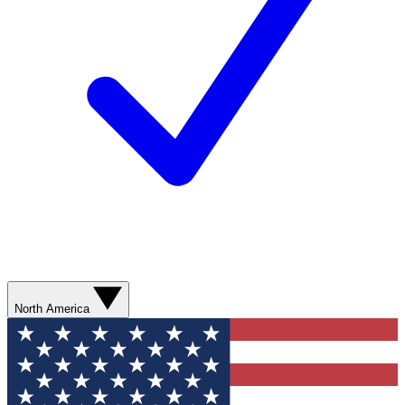
North America