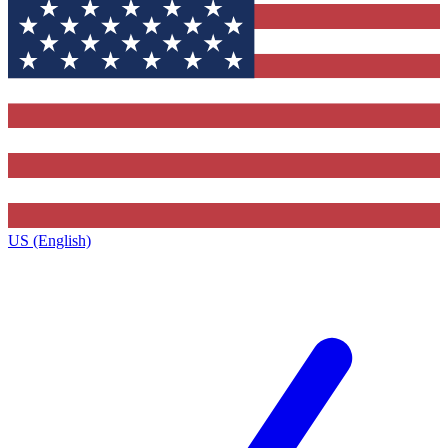
US (English)