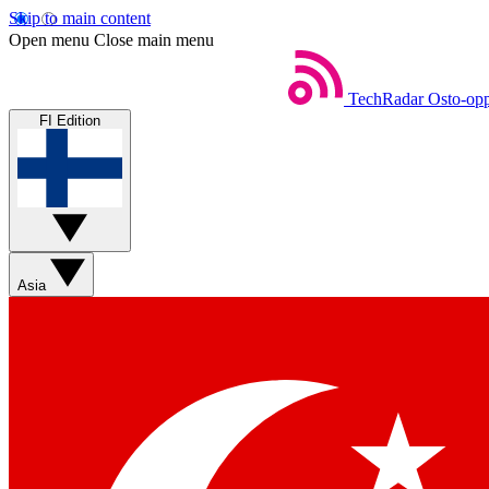
Skip to main content
Open menu
Close main menu
TechRadar
Osto-opp
FI Edition
Asia