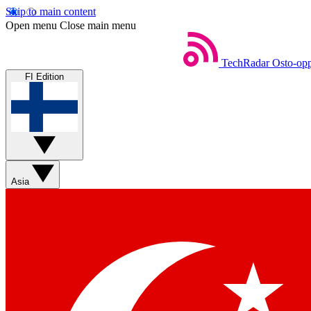
Skip to main content
Open menu
Close main menu
TechRadar
Osto-opp
FI Edition
Asia