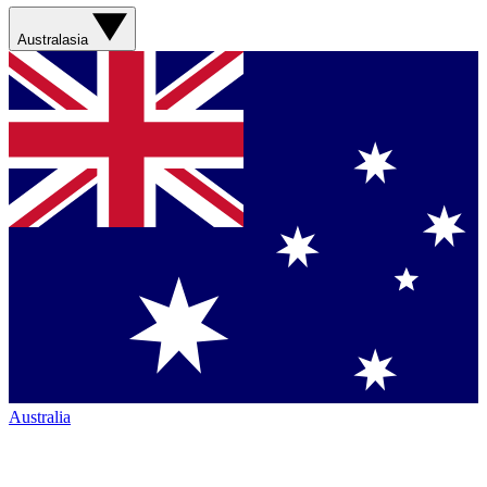
Australasia
Australia