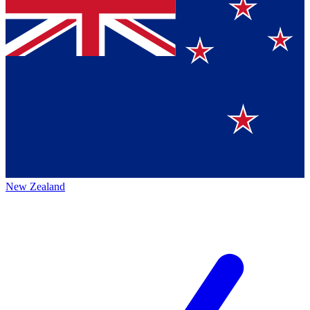
New Zealand