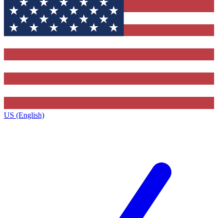
US (English)