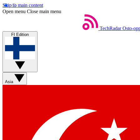
Skip to main content
Open menu
Close main menu
TechRadar
Osto-opp
FI Edition
Asia