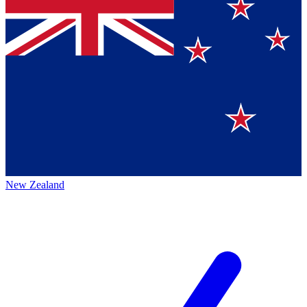
New Zealand