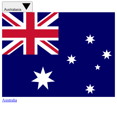
Australasia
Australia