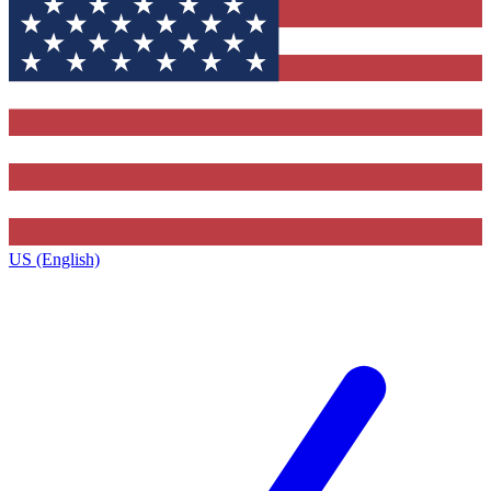
US (English)