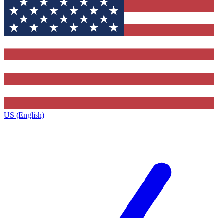
US (English)