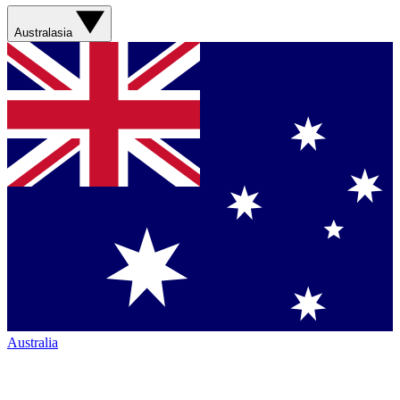
Australasia
Australia