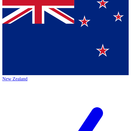
New Zealand