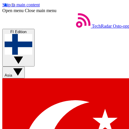
Skip to main content
Open menu
Close main menu
TechRadar
Osto-opp
FI Edition
Asia