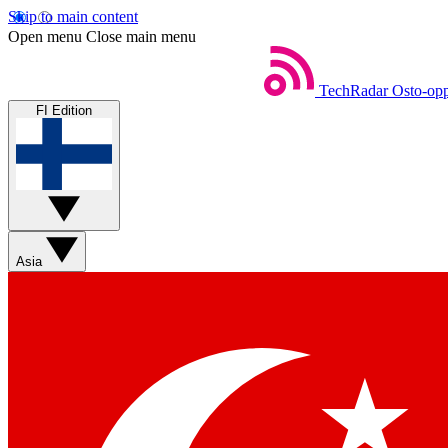
Skip to main content
Open menu
Close main menu
TechRadar
Osto-opp
FI Edition
Asia