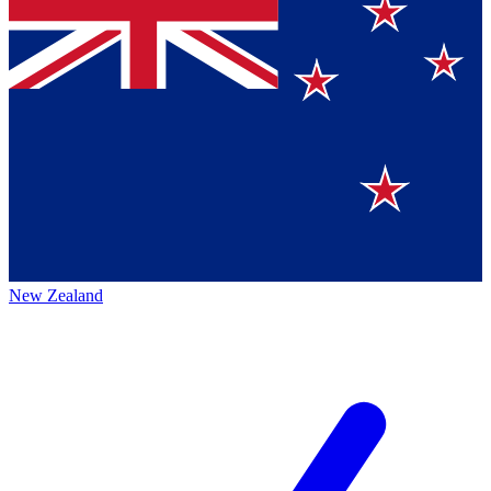
New Zealand