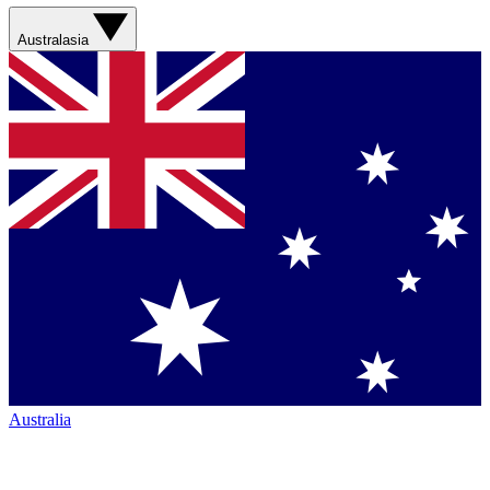
Australasia
Australia