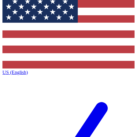
US (English)