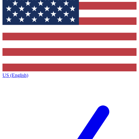
US (English)