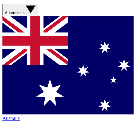
Australasia
Australia