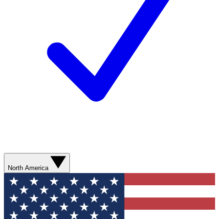
North America