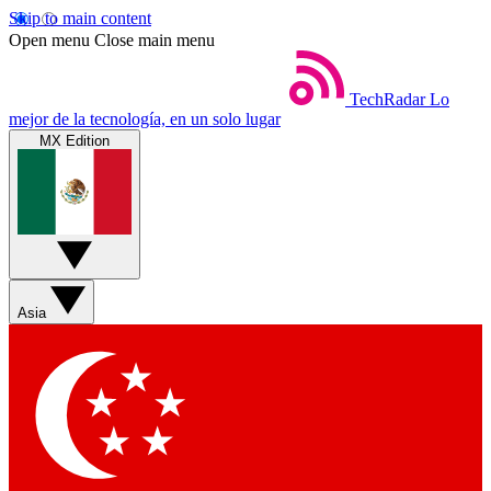
Skip to main content
Open menu
Close main menu
TechRadar
Lo
mejor de la tecnología, en un solo lugar
MX Edition
Asia