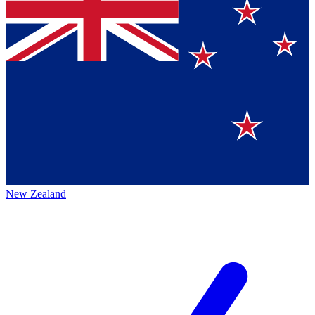
New Zealand