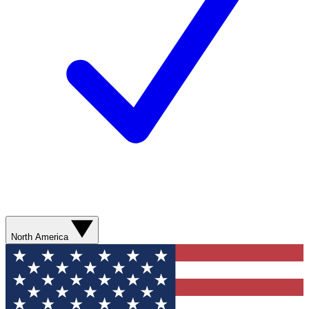
North America