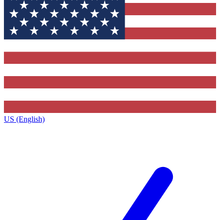
US (English)