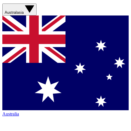
Australasia
Australia