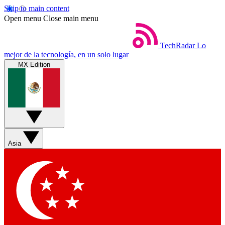
Skip to main content
Open menu
Close main menu
TechRadar
Lo
mejor de la tecnología, en un solo lugar
MX Edition
Asia