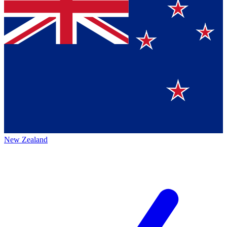
New Zealand