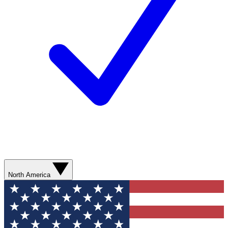
North America