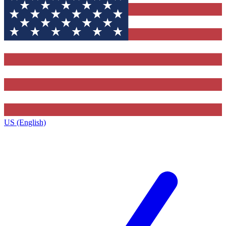
US (English)