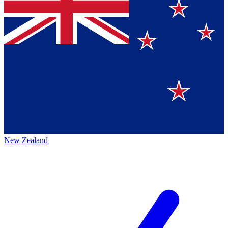
New Zealand