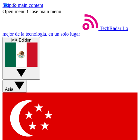
Skip to main content
Open menu
Close main menu
TechRadar
Lo
mejor de la tecnología, en un solo lugar
MX Edition
Asia