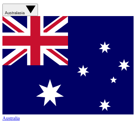
Australasia
Australia